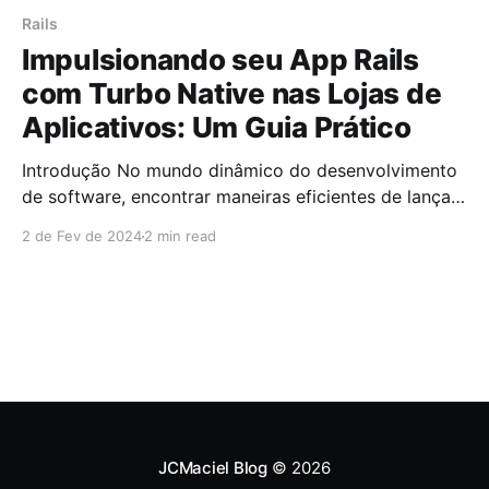
Rails
Impulsionando seu App Rails
com Turbo Native nas Lojas de
Aplicativos: Um Guia Prático
Introdução No mundo dinâmico do desenvolvimento
de software, encontrar maneiras eficientes de lançar
e atualizar aplicativos é fundamental. Turbo Native
2 de Fev de 2024
2 min read
emerge como uma solução poderosa para apps Rails,
permitindo uma presença sólida nas lojas de
aplicativos com facilidade e eficiência. Por que Turbo
Native para Rails? Turbo Native oferece uma
JCMaciel Blog
© 2026