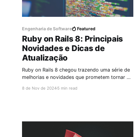
Engenharia de Software
Featured
Ruby on Rails 8: Principais
Novidades e Dicas de
Atualização
Ruby on Rails 8 chegou trazendo uma série de
melhorias e novidades que prometem tornar o
desenvolvimento web ainda mais eficiente e
8 de Nov de 2024
5 min read
produtivo. Neste artigo, exploraremos as
principais mudanças introduzidas nesta nova
versão e forneceremos dicas valiosas para
ajudar você a atualizar seus sistemas antigos
para o Rails 8. Sumário