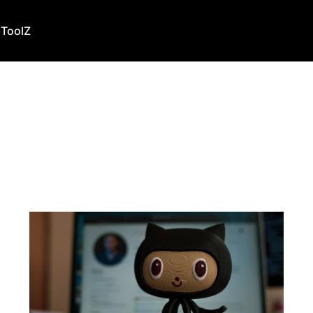
b
ToolZ