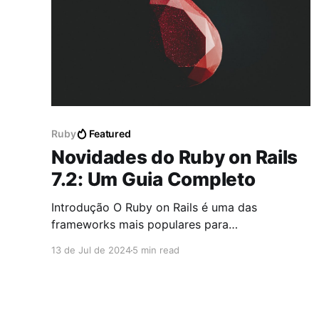
Ruby
Featured
Novidades do Ruby on Rails
7.2: Um Guia Completo
Introdução O Ruby on Rails é uma das
frameworks mais populares para
desenvolvimento web, conhecida por sua
13 de Jul de 2024
5 min read
eficiência e simplicidade. A versão 7.2 do Ruby
on Rails traz uma série de melhorias e novas
funcionalidades que prometem facilitar ainda
mais o desenvolvimento de aplicações web