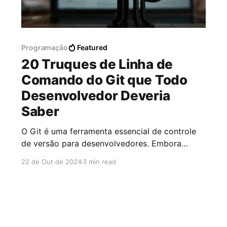
Programação
Featured
20 Truques de Linha de
Comando do Git que Todo
Desenvolvedor Deveria
Saber
O Git é uma ferramenta essencial de controle
de versão para desenvolvedores. Embora
ferramentas GUI possam simplificar algumas
22 de Out de 2024
3 min read
tarefas, dominar a linha de comando do Git
oferece um controle mais profundo,
flexibilidade e velocidade. Aqui estão 20
truques de linha de comando do Git que todo
desenvolvedor deve conhecer para